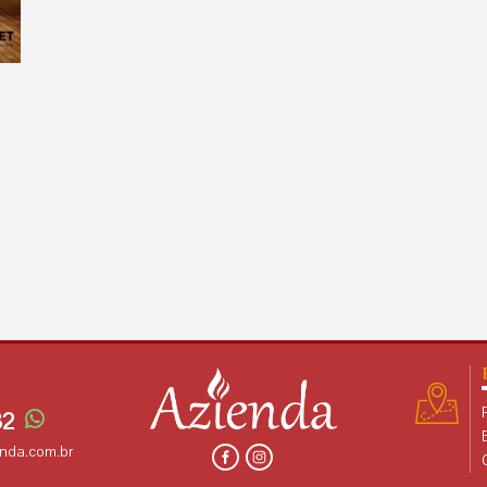
32
enda.com.br