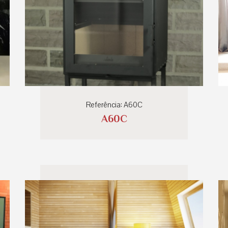
Referência: A60C
A60C